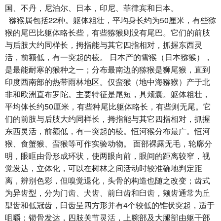
国、不丹，尼泊尔、日本，印尼、菲律宾和日本。
猕猴属包括22种。躯体粗壮，平均身长约为50厘米，有些猕
猴的尾巴比躯体略长些，有些猕猴则没有尾巴。它们的前肢
与后肢大约同样长，拇指能与其它四指相对，抓握东西灵
活，前额低，有一突起的棱。 日本产的雪猴（日本猕猴），
是最能耐寒的猴种之一；分布最南边的猕猴是狮尾猴，直到
印度西南部的热带雨林地区。仅蛮猴（地中海猕猴）产于北
非和欧洲直布罗陀。主要特征是尾短，具颊囊。躯体粗壮，
平均体长约50厘米，有些种尾比躯体略长，有些则无尾。它
们的前肢与后肢大约同样长，拇指能与其它四指相对，抓握
东西灵活，前额低，有一突起的棱。恒河猴分布最广。恒河
猴、食蟹猴、蛮猴等可作实验动物。 面部裸露无毛，轮廓分
明，眼眶由骨形成环状，使两眼向前，眼间的距离较窄，视
觉发达，立体化，可以在树林之间活动时较准确地判定距
离，辨别色彩，但嗅觉退化，头骨的构造也随之改变；齿式
为异齿型，分为门齿、犬齿、前臼齿和臼齿，颊齿通常为丘
型齿和低冠齿，臼齿呈四方形并有4个较低的锥状突起，适于
咀嚼；锁骨发达，四肢关节灵活，上腕部及大腿部由躯干部