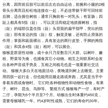
分离，因而前后肢可以前后左右自由运动，前腕和小腿的2根
骨头分离而且松松地连接在一起，不必连带躯干即可回转前
后脚，适合握住树枝；通常只胸前有一对乳头；有盲肠；四
趾上都具有5指（趾），可以灵活而稳定地抓握树枝，指
（趾）的端部仅盖住指（趾）头背面的扁平指甲，突出的指
（趾）部有发达的指（趾）纹，触觉灵敏，还有防止滑落的
作用；掌面和跖面裸出，具有发达的两行皮垫，手脚的拇指
（趾）和其余4指（趾）相对，可以握合。
猕猴是群居性动物，成十余只乃至数百只大群。以树叶、嫩
枝、野菜等为食，也捕食其它小动物。相互之间联系时会发
出各种声音或手势及，互相之间梳毛也是一项重要社交活
动。 猕猴大多白天在地面活动，夜晚退到树上去睡觉。主要
用四肢一起行走，但也能用后腿走路或奔跑，尤其是当手中
拿着东西或食物时。 它们吃各种植物性和动物性食物，有果
子、树叶、昆虫、鸟卵等。 繁殖方式 猕猴每产一仔，有时产
二仔，孕期为5个半月至7个月。幼猴出生时体重约450克，
需要母猴哺乳一年。约4岁时性成熟，它们的寿命约30年。