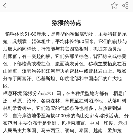
猕猴的特点
猕猴体长51-63厘米，是典型的猕猴属动物，主要特征是尾
短，具颊囊；躯体粗壮，平均体长约50厘米。它们的前肢与
后肢大约同样长，拇指能与其它四指相对，抓握东西灵活，
前额低，有一突起的棱。它们头部呈棕色，背部棕灰或棕黄
色，下部橙黄或橙红色，腹面淡灰黄色。猕猴主要栖息在石
山峭壁、溪旁沟谷和江河岸边的密林中或疏林岩山上。猕猴
分布于阿富汗、巴基斯坦、印度北部和中国南部的广大地
区。
栖息环境 猕猴分布非常广阔，在各种类型地方都有，栖息广
泛，草原、沼泽、各类森林、草原至红树沼泽地，从落叶树
林到常青树林。它们适应的气候条件也是多，从热带到温
带，自海岸边地带至海拔4000米的高山处都有猕猴活动。 分
布范围 主要分布于是亚洲，包括柬埔寨、中国、印度、老挝
人民民主共和国、马来西亚、缅甸、泰国、越南，孟加拉